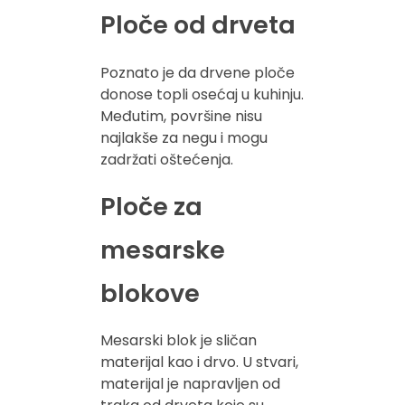
Ploče od drveta
Poznato je da drvene ploče
donose topli osećaj u kuhinju.
Međutim, površine nisu
najlakše za negu i mogu
zadržati oštećenja.
Ploče za
mesarske
blokove
Mesarski blok je sličan
materijal kao i drvo. U stvari,
materijal je napravljen od