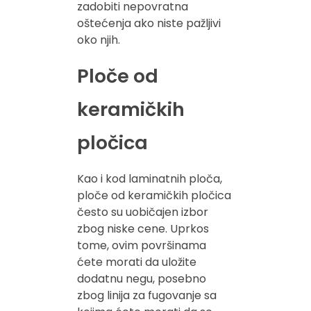
zadobiti nepovratna
oštećenja ako niste pažljivi
oko njih.
Ploče od
keramičkih
pločica
Kao i kod laminatnih ploča,
ploče od keramičkih pločica
često su uobičajen izbor
zbog niske cene. Uprkos
tome, ovim površinama
ćete morati da uložite
dodatnu negu, posebno
zbog linija za fugovanje sa