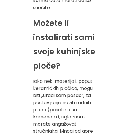
kojima ćete morati da se
suočite.
Možete li
instalirati sami
svoje kuhinjske
ploče?
Iako neki materijali, poput
keramičkih pločica, mogu
biti „uradi sam posao“, za
postavljanje novih radnih
ploča (posebno sa
kamenom), uglavnom
morate angažovati
stručnjaka. Mnogi od gore