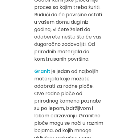
proces sa kojim treba žuriti.
Budući da će površine ostati
u vašem domu dugi niz
godina, vi ćete želeti da
odaberete nešto što će vas
dugoročno zadovoljiti. Od
prirodnih materijala do
konstruisanih površina.
Granit
je jedan od najboljih
materijala koje možete
odabrati za radne ploče.
Ove radne ploče od
prirodnog kamena poznate
su po lepom, izdržljivom i
lakom održavanju. Granitne
ploče mogu se naći u raznim
bojama, od kojih mnoge
uključuju raskošne vene.