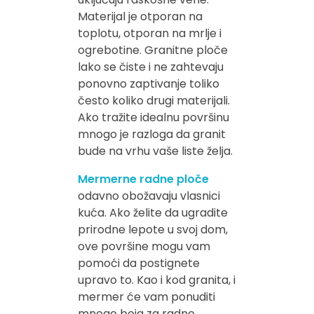
Materijal je otporan na
toplotu, otporan na mrlje i
ogrebotine. Granitne ploče
lako se čiste i ne zahtevaju
ponovno zaptivanje toliko
često koliko drugi materijali.
Ako tražite idealnu površinu
mnogo je razloga da granit
bude na vrhu vaše liste želja.
Mermerne radne ploče
odavno obožavaju vlasnici
kuća. Ako želite da ugradite
prirodne lepote u svoj dom,
ove površine mogu vam
pomoći da postignete
upravo to. Kao i kod granita, i
mermer će vam ponuditi
mnogo boja za radne