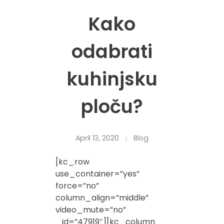
Kako
odabrati
kuhinjsku
ploču?
April 13, 2020
Blog
[kc_row
use_container=”yes”
force=”no”
column_align=”middle”
video_mute=”no”
_id=”47919″][kc_column