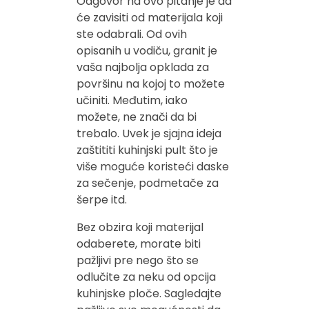
Odgovor na ovo pitanje je da
će zavisiti od materijala koji
ste odabrali. Od ovih
opisanih u vodiču, granit je
vaša najbolja opklada za
površinu na kojoj to možete
učiniti. Međutim, iako
možete, ne znači da bi
trebalo. Uvek je sjajna ideja
zaštititi kuhinjski pult što je
više moguće koristeći daske
za sečenje, podmetače za
šerpe itd.
Bez obzira koji materijal
odaberete, morate biti
pažljivi pre nego što se
odlučite za neku od opcija
kuhinjske ploče. Sagledajte