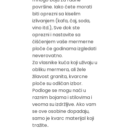
površine. Iako ćete morati
biti oprezni sa kiselim
izlivanjem (kafa, čaj, soda,
vino itd.), Sve dok ste
oprezni i nastavite sa
čišćenjem vaše mermerne
ploče će godinama izgledati
neverovatno.
Za vlasnike kuća koji uživaju u
obliku mermera, ali žele
žilavost granita, kvarcne
ploče su odličan izbor.
Podloge se mogu naći u
raznim bojama i stilovima i
veoma su izdržljive. Ako vam
se ove osobine dopadaju,
samo je kvarc materijal koji
tražite..