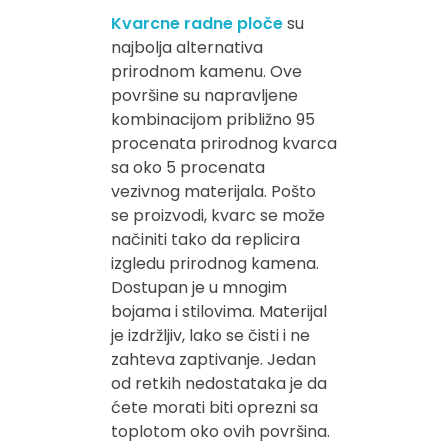
Kvarcne radne ploče
su
najbolja alternativa
prirodnom kamenu. Ove
površine su napravljene
kombinacijom približno 95
procenata prirodnog kvarca
sa oko 5 procenata
vezivnog materijala. Pošto
se proizvodi, kvarc se može
načiniti tako da replicira
izgledu prirodnog kamena.
Dostupan je u mnogim
bojama i stilovima. Materijal
je izdržljiv, lako se čisti i ne
zahteva zaptivanje. Jedan
od retkih nedostataka je da
ćete morati biti oprezni sa
toplotom oko ovih površina.