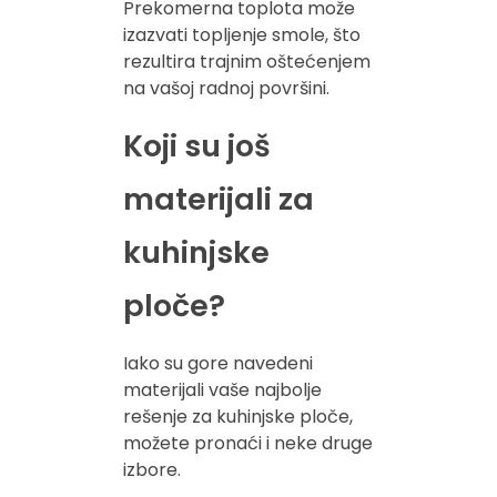
Prekomerna toplota može
izazvati topljenje smole, što
rezultira trajnim oštećenjem
na vašoj radnoj površini.
Koji su još
materijali za
kuhinjske
ploče?
Iako su gore navedeni
materijali vaše najbolje
rešenje za kuhinjske ploče,
možete pronaći i neke druge
izbore.