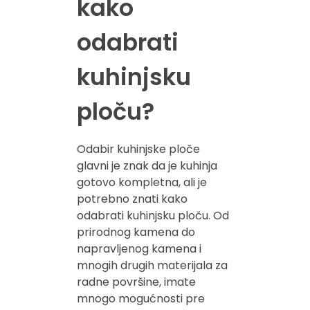
kako
odabrati
kuhinjsku
ploču?
Odabir kuhinjske ploče
glavni je znak da je kuhinja
gotovo kompletna, ali je
potrebno znati kako
odabrati kuhinjsku ploču. Od
prirodnog kamena do
napravljenog kamena i
mnogih drugih materijala za
radne površine, imate
mnogo mogućnosti pre