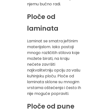
njemu bučno radi.
Ploče od
laminata
Laminat se smatra jeftinim
materijalom. Iako postoji
mnogo različitih stilova koje
možete birati, na kraju
nećete završiti
najkvalitetniju opciju za vašu
kuhinjsku ploču. Ploče od
laminata sklone su mnogim
vrstama oštećenja i često ih
nije moguće popraviti.
Ploče od pune