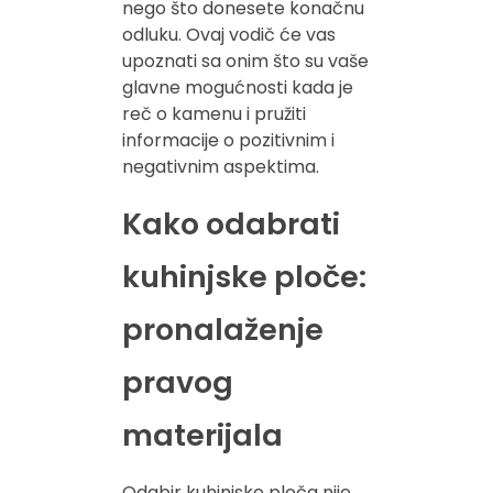
nego što donesete konačnu
odluku. Ovaj vodič će vas
upoznati sa onim što su vaše
glavne mogućnosti kada je
reč o kamenu i pružiti
informacije o pozitivnim i
negativnim aspektima.
Kako odabrati
kuhinjske ploče:
pronalaženje
pravog
materijala
Odabir kuhinjske ploča nije