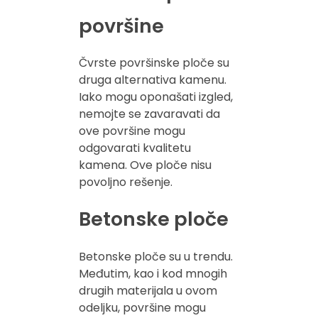
površine
Čvrste površinske ploče su
druga alternativa kamenu.
Iako mogu oponašati izgled,
nemojte se zavaravati da
ove površine mogu
odgovarati kvalitetu
kamena. Ove ploče nisu
povoljno rešenje.
Betonske ploče
Betonske ploče su u trendu.
Međutim, kao i kod mnogih
drugih materijala u ovom
odeljku, površine mogu