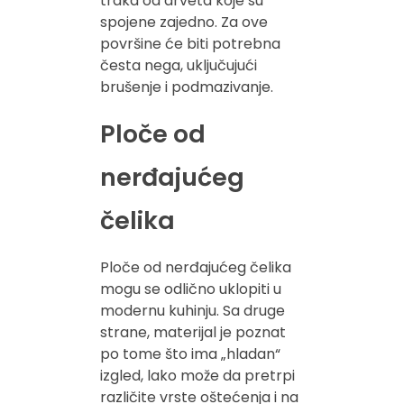
traka od drveta koje su
spojene zajedno. Za ove
površine će biti potrebna
česta nega, uključujući
brušenje i podmazivanje.
Ploče od
nerđajućeg
čelika
Ploče od nerđajućeg čelika
mogu se odlično uklopiti u
modernu kuhinju. Sa druge
strane, materijal je poznat
po tome što ima „hladan“
izgled, lako može da pretrpi
različite vrste oštećenja i na