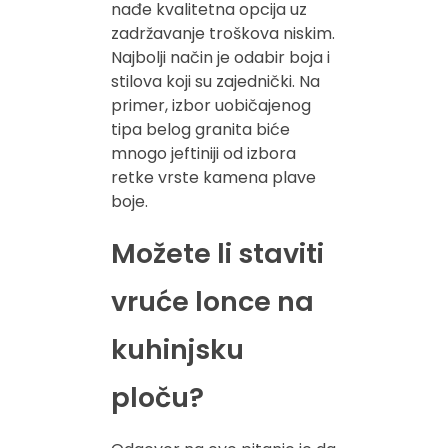
nađe kvalitetna opcija uz
zadržavanje troškova niskim.
Najbolji način je odabir boja i
stilova koji su zajednički. Na
primer, izbor uobičajenog
tipa belog granita biće
mnogo jeftiniji od izbora
retke vrste kamena plave
boje.
Možete li staviti
vruće lonce na
kuhinjsku
ploču?