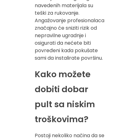
navedenih materijala su
teški za rukovanje.
Angažovanje profesionalaca
značajno će sniziti rizik od
nepravilne ugradnje i
osigurati da nećete biti
povređeni kada pokušate
sami da instalirate površinu.
Kako možete
dobiti dobar
pult sa niskim
troškovima?
Postoji nekoliko načina da se