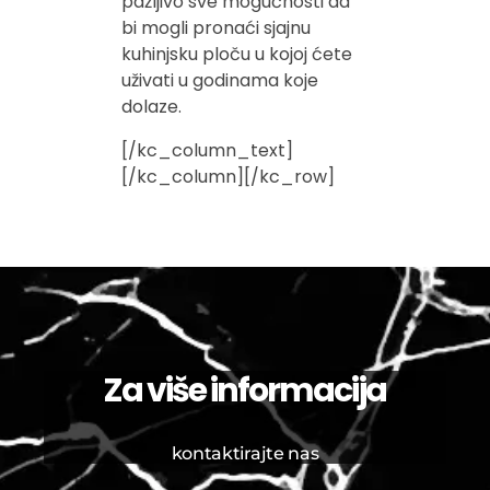
pažljivo sve mogućnosti da
bi mogli pronaći sjajnu
kuhinjsku ploču u kojoj ćete
uživati u godinama koje
dolaze.
[/kc_column_text]
[/kc_column][/kc_row]
Za više informacija
kontaktirajte nas