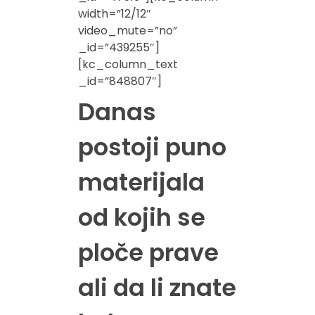
width=”12/12″
video_mute=”no”
_id=”439255″]
[kc_column_text
_id=”848807″]
Danas
postoji puno
materijala
od kojih se
ploče prave
ali da li znate