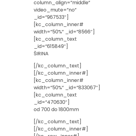
column_align=”middle”
video_mute=”no”
_id=”967533″]
[kc_column_inner#
width=”50%” _id=”8566″]
[kc_column_text
_id=”615849″]
ŠIRINA
[/kc_column_text]
[/kc_column_inner#]
[kc_column_inner#
width=”50%” _id=”833067″]
[kc_column_text
_id=”470630″]
od 700 do 1800mm
[/kc_column_text]
[/kc_column_inner#]