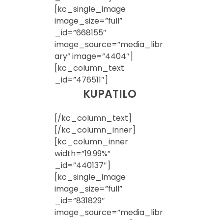
[kc_single_image
image_size=”full”
_id=”668155″
image_source=”media_libr
ary” image=”4404″]
[kc_column_text
_id=”476511″]
KUPATILO
[/kc_column_text]
[/kc_column_inner]
[kc_column_inner
width=”19.99%”
_id=”440137″]
[kc_single_image
image_size=”full”
_id=”831829″
image_source=”media_libr