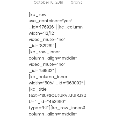
October 16, 2019
Granit
[kc_row
use_container=”yes”
_id=”176926″][kc_column
width=”12/12″
video_mute=”no”
_id=”821261″]
[kc_row_inner
column_align=”middle”
video_mute=”no”
_id=”59832″]
[kc_column_inner
width=”50%” _id=”963092″]
[kc_title
text=”S0FSQUtURVJJU1RJS0
U=” _id=”453960″
type=”h1″][kc_row_inner#
column_align=”middle”