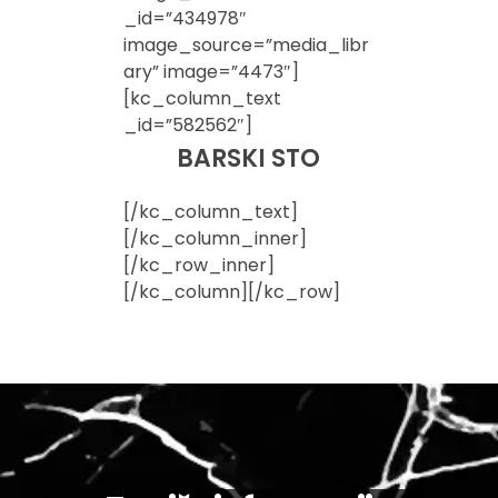
_id=”434978″
image_source=”media_libr
ary” image=”4473″]
[kc_column_text
_id=”582562″]
BARSKI STO
[/kc_column_text]
[/kc_column_inner]
[/kc_row_inner]
[/kc_column][/kc_row]