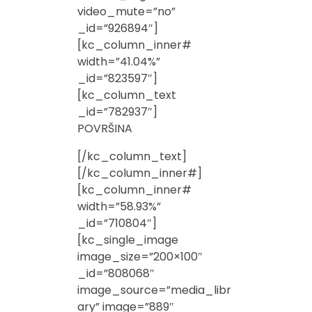
video_mute=”no”
_id=”926894″]
[kc_column_inner#
width=”41.04%”
_id=”823597″]
[kc_column_text
_id=”782937″]
POVRŠINA
[/kc_column_text]
[/kc_column_inner#]
[kc_column_inner#
width=”58.93%”
_id=”710804″]
[kc_single_image
image_size=”200×100″
_id=”808068″
image_source=”media_libr
ary” image=”889″