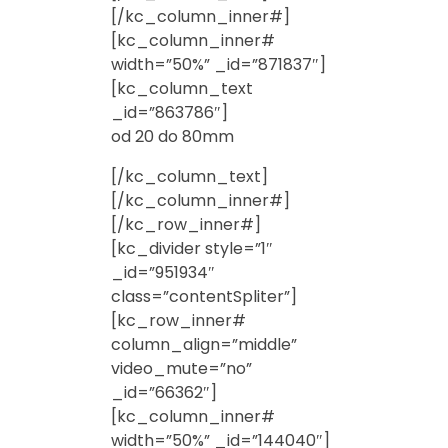
[/kc_column_inner#]
[kc_column_inner#
width=”50%” _id=”871837″]
[kc_column_text
_id=”863786″]
od 20 do 80mm
[/kc_column_text]
[/kc_column_inner#]
[/kc_row_inner#]
[kc_divider style=”1″
_id=”951934″
class=”contentSpliter”]
[kc_row_inner#
column_align=”middle”
video_mute=”no”
_id=”66362″]
[kc_column_inner#
width=”50%” _id=”144040″]