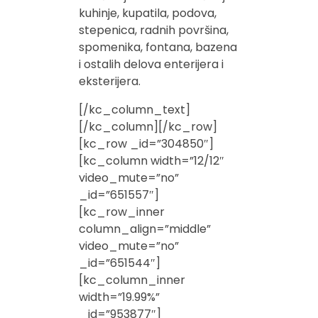
kuhinje, kupatila, podova,
stepenica, radnih površina,
spomenika, fontana, bazena
i ostalih delova enterijera i
eksterijera.
[/kc_column_text]
[/kc_column][/kc_row]
[kc_row _id=”304850″]
[kc_column width=”12/12″
video_mute=”no”
_id=”651557″]
[kc_row_inner
column_align=”middle”
video_mute=”no”
_id=”651544″]
[kc_column_inner
width=”19.99%”
_id=”953877″]