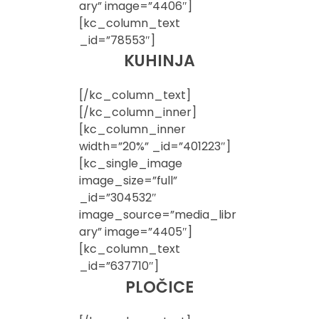
ary” image=”4406″]
[kc_column_text
_id=”78553″]
KUHINJA
[/kc_column_text]
[/kc_column_inner]
[kc_column_inner
width=”20%” _id=”401223″]
[kc_single_image
image_size=”full”
_id=”304532″
image_source=”media_libr
ary” image=”4405″]
[kc_column_text
_id=”637710″]
PLOČICE