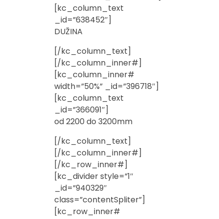
[kc_column_text
_id=”638452″]
DUŽINA
[/kc_column_text]
[/kc_column_inner#]
[kc_column_inner#
width=”50%” _id=”396718″]
[kc_column_text
_id=”366091″]
od 2200 do 3200mm
[/kc_column_text]
[/kc_column_inner#]
[/kc_row_inner#]
[kc_divider style=”1″
_id=”940329″
class=”contentSpliter”]
[kc_row_inner#