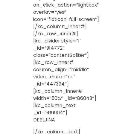
on_click_action=”lightbox”
overlay=”yes”
icon=”flaticon-full-screen”]
[/kc_column_inner#]
[/kc_row_inner#]
[kc_divider style=”1″
_id=”914772″
class=”contentSpliter”]
[kc_row_inner#
column_align=”middle”
video_mute=”no”
_id=”447394″]
[kc_column_inner#
width=”50%” _id=”86043″]
[kc_column_text
_id=”416904″]
DEBLJINA
[/kc_column_text]