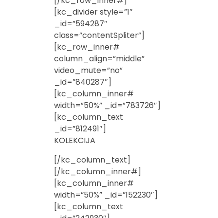
[/kc_row_inner#]
[kc_divider style=”1″
_id=”594287″
class=”contentSpliter”]
[kc_row_inner#
column_align=”middle”
video_mute=”no”
_id=”840287″]
[kc_column_inner#
width=”50%” _id=”783726″]
[kc_column_text
_id=”812491″]
KOLEKCIJA
[/kc_column_text]
[/kc_column_inner#]
[kc_column_inner#
width=”50%” _id=”152230″]
[kc_column_text