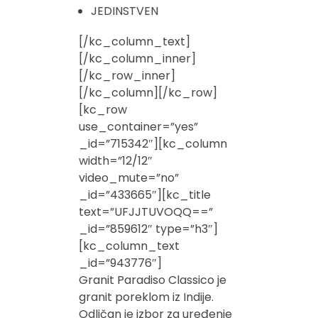
JEDINSTVEN
[/kc_column_text]
[/kc_column_inner]
[/kc_row_inner]
[/kc_column][/kc_row]
[kc_row
use_container=”yes”
_id=”715342″][kc_column
width=”12/12″
video_mute=”no”
_id=”433665″][kc_title
text=”UFJJTUVOQQ==”
_id=”859612″ type=”h3″]
[kc_column_text
_id=”943776″]
Granit Paradiso Classico je
granit poreklom iz Indije.
Odličan je izbor za uređenje