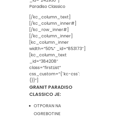
_id=”242930″]
Paradiso Classico
[/kc_column_text]
[/kc_column_inner#]
[/kc_row_inner#]
[/kc_column_inner]
[kc_column_inner
width=”50%” _id=”853173″]
[kc_column_text
_id=”384208″
class=”firstList”
css_custom=”{`kc-css`:
{}}”]
GRANIT PARADISO
CLASSICO JE:
OTPORAN NA
OGREBOTINE