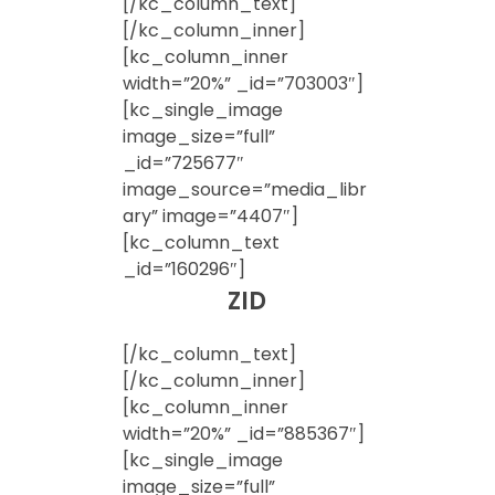
[/kc_column_text]
[/kc_column_inner]
[kc_column_inner
width=”20%” _id=”703003″]
[kc_single_image
image_size=”full”
_id=”725677″
image_source=”media_libr
ary” image=”4407″]
[kc_column_text
_id=”160296″]
ZID
[/kc_column_text]
[/kc_column_inner]
[kc_column_inner
width=”20%” _id=”885367″]
[kc_single_image
image_size=”full”