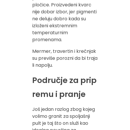
pločice. Proizvedeni kvarc
nije dobar izbor, jer pigmenti
ne deluju dobro kada su
izloženi ekstremnim
temperaturnim
promenama.
Mermer, travertin i krečnjak
su previše porozni da bi traja
li napolju.
Područje za prip
remu i pranje
Još jedan razlog zbog kojeg
volimo granit za spoljašnji
pult je taj što on služi kao