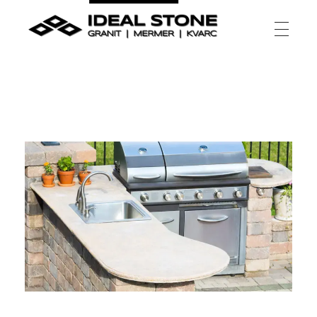
Ideal Stone
granit | mermer | kvarc