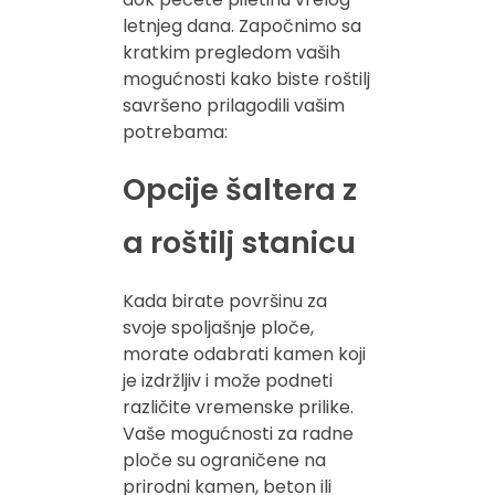
letnjeg dana. Započnimo sa
kratkim pregledom vaših
mogućnosti kako biste roštilj
savršeno prilagodili vašim
potrebama:
Opcije šaltera z
a roštilj stanicu
Kada birate površinu za
svoje spoljašnje ploče,
morate odabrati kamen koji
je izdržljiv i može podneti
različite vremenske prilike.
Vaše mogućnosti za radne
ploče su ograničene na
prirodni kamen, beton ili