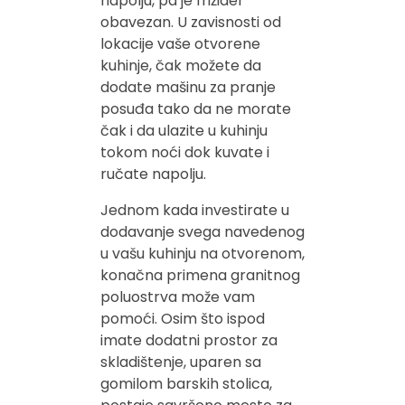
napolju, pa je frižider
obavezan. U zavisnosti od
lokacije vaše otvorene
kuhinje, čak možete da
dodate mašinu za pranje
posuđa tako da ne morate
čak i da ulazite u kuhinju
tokom noći dok kuvate i
ručate napolju.
Jednom kada investirate u
dodavanje svega navedenog
u vašu kuhinju na otvorenom,
konačna primena granitnog
poluostrva može vam
pomoći. Osim što ispod
imate dodatni prostor za
skladištenje, uparen sa
gomilom barskih stolica,