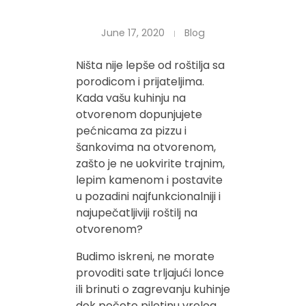
June 17, 2020
Blog
Ništa nije lepše od roštilja sa
porodicom i prijateljima.
Kada vašu kuhinju na
otvorenom dopunjujete
pećnicama za pizzu i
šankovima na otvorenom,
zašto je ne uokvirite trajnim,
lepim kamenom i postavite
u pozadini najfunkcionalniji i
najupečatljiviji roštilj na
otvorenom?
Budimo iskreni, ne morate
provoditi sate trljajući lonce
ili brinuti o zagrevanju kuhinje
dok pečete piletinu vrelog