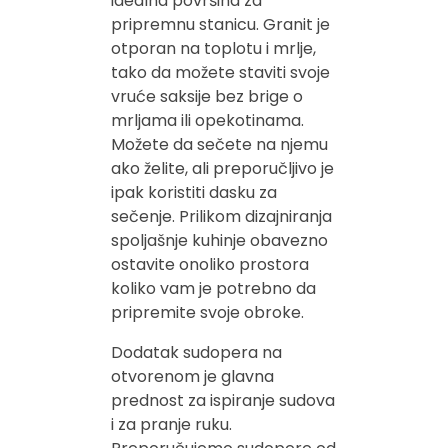
idealna površina za
pripremnu stanicu. Granit je
otporan na toplotu i mrlje,
tako da možete staviti svoje
vruće saksije bez brige o
mrljama ili opekotinama.
Možete da sečete na njemu
ako želite, ali preporučljivo je
ipak koristiti dasku za
sečenje. Prilikom dizajniranja
spoljašnje kuhinje obavezno
ostavite onoliko prostora
koliko vam je potrebno da
pripremite svoje obroke.
Dodatak sudopera na
otvorenom je glavna
prednost za ispiranje sudova
i za pranje ruku.