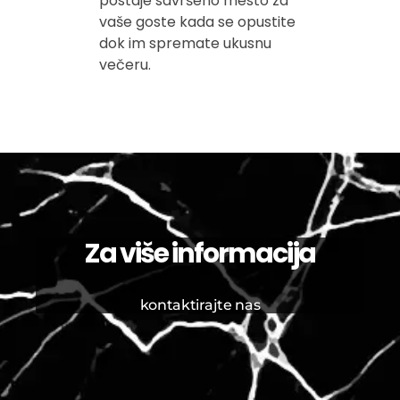
postaje savršeno mesto za
vaše goste kada se opustite
dok im spremate ukusnu
večeru.
Za više informacija
kontaktirajte nas