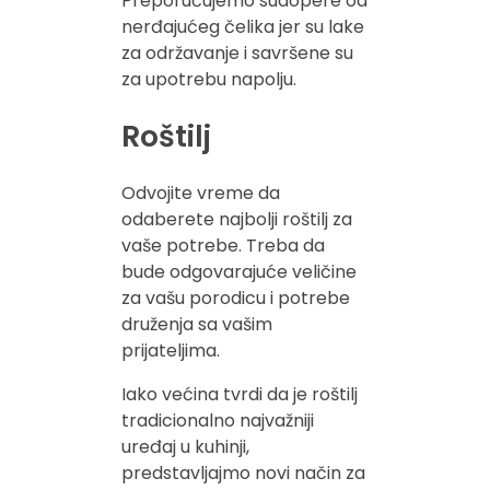
Preporučujemo sudopere od
nerđajućeg čelika jer su lake
za održavanje i savršene su
za upotrebu napolju.
Roštilj
Odvojite vreme da
odaberete najbolji roštilj za
vaše potrebe. Treba da
bude odgovarajuće veličine
za vašu porodicu i potrebe
druženja sa vašim
prijateljima.
Iako većina tvrdi da je roštilj
tradicionalno najvažniji
uređaj u kuhinji,
predstavljajmo novi način za