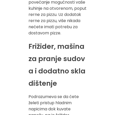
povećanje mogućnosti vaše
kuhinje na otvorenom, poput
rerne za pizzu. Uz dodatak
rerne za pizzu, više nikada
nećete imati potrebu za
dostavom pizze.
Frižider, mašina
za pranje sudov
a i dodatno skla
dištenje
Podrazumeva se da ćete
želeti pristup hladnim
napicima dok kuvate