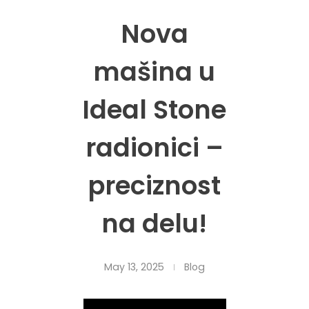
Nova
mašina u
Ideal Stone
radionici –
preciznost
na delu!
May 13, 2025
Blog