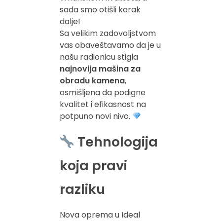
sada smo otišli korak
dalje!
Sa velikim zadovoljstvom
vas obaveštavamo da je u
našu radionicu stigla
najnovija mašina za
obradu kamena
,
osmišljena da podigne
kvalitet i efikasnost na
potpuno novi nivo.
Tehnologija
koja pravi
razliku
Nova oprema u Ideal