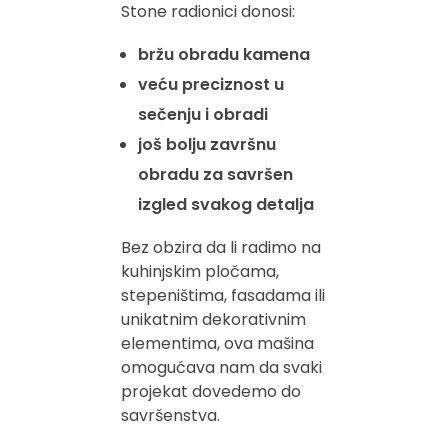
Stone radionici donosi:
bržu obradu kamena
veću preciznost u
sečenju i obradi
još bolju završnu
obradu za savršen
izgled svakog detalja
Bez obzira da li radimo na
kuhinjskim pločama,
stepeništima, fasadama ili
unikatnim dekorativnim
elementima, ova mašina
omogućava nam da svaki
projekat dovedemo do
savršenstva.