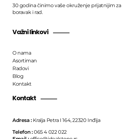
30 godina činimo vaše okruženje prijatnijim za
boravak i rad.
Važni linkovi
O nama
Asortiman
Radovi
Blog
Kontakt
Kontakt
Adresa :
Kralja Petra I 164, 22320 Inđija
Telefon :
065 4 022 022
Email :
office@idealstone.rs