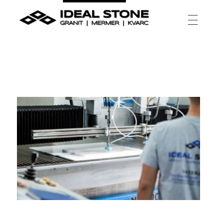
Ideal Stone
granit | mermer | kvarc