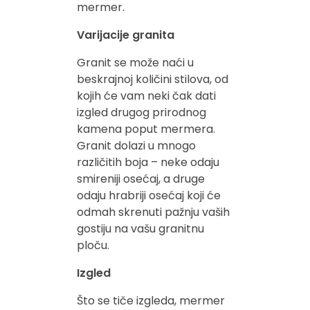
mermer.
Varijacije granita
Granit se može naći u
beskrajnoj količini stilova, od
kojih će vam neki čak dati
izgled drugog prirodnog
kamena poput mermera.
Granit dolazi u mnogo
različitih boja – neke odaju
smireniji osećaj, a druge
odaju hrabriji osećaj koji će
odmah skrenuti pažnju vaših
gostiju na vašu granitnu
ploču.
Izgled
Što se tiče izgleda, mermer