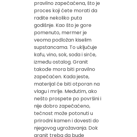
pravilno zapečaćena, što je
proces koji ćete morati da
radite nekoliko puta
godišnje. Kao što je gore
pomenuto, mermer je
veoma podložan kiselim
supstancama. To uključuje
kafu, vino, sok, soda i sirće,
između ostalog. Granit
takođe mora biti pravilno
zapečaćen. Kada jeste,
materijal će biti otporan na
vlagu i mrlje. Međutim, ako
nešto prospete po površini i
nije dobro zapečaćeno,
tečnost može potonuti u
prirodni kamen i dovesti do
njegovog ugrožavanja. Dok
granit treba da bude