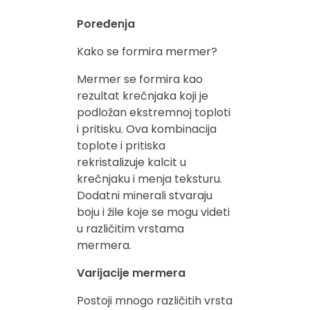
Poređenja
Kako se formira mermer?
Mermer se formira kao
rezultat krečnjaka koji je
podložan ekstremnoj toploti
i pritisku. Ova kombinacija
toplote i pritiska
rekristalizuje kalcit u
krečnjaku i menja teksturu.
Dodatni minerali stvaraju
boju i žile koje se mogu videti
u različitim vrstama
mermera.
Varijacije mermera
Postoji mnogo različitih vrsta