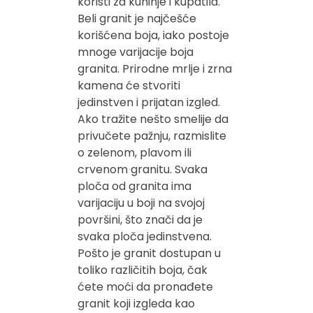
koristi za kuhinje i kupatila.
Beli granit je najčešće
korišćena boja, iako postoje
mnoge varijacije boja
granita. Prirodne mrlje i zrna
kamena će stvoriti
jedinstven i prijatan izgled.
Ako tražite nešto smelije da
privučete pažnju, razmislite
o zelenom, plavom ili
crvenom granitu. Svaka
ploča od granita ima
varijaciju u boji na svojoj
površini, što znači da je
svaka ploča jedinstvena.
Pošto je granit dostupan u
toliko različitih boja, čak
ćete moći da pronađete
granit koji izgleda kao