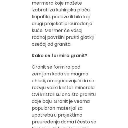
mermera koje možete
izabrati za kuhinjsku ploču,
kupatila, podove ili bilo koji
drugi projekat preuređenja
kuće. Mermer će vašoj
radnoj površini pružiti glatkiji
osećaj od granita.
Kako se formira granit?
Granit se formira pod
zemljom kada se magma
ohladi, omogućavajući da se
razviju veliki kristali minerala.
Ovi kristali su ono što granitu
daje boju. Granit je veoma
popularan materijal za
upotrebu u projektima
preuređenja doma i često se