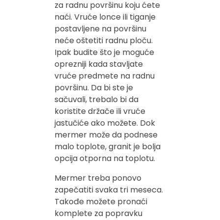
za radnu površinu koju ćete
naći. Vruće lonce ili tiganje
postavljene na površinu
neće oštetiti radnu ploču.
Ipak budite što je moguće
oprezniji kada stavljate
vruće predmete na radnu
površinu. Da bi ste je
sačuvali, trebalo bi da
koristite držače ili vruće
jastučiće ako možete. Dok
mermer može da podnese
malo toplote, granit je bolja
opcija otporna na toplotu.
Mermer treba ponovo
zapečatiti svaka tri meseca.
Takođe možete pronaći
komplete za popravku