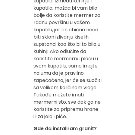
kupatila. Između kuhinje i
kupatila, možda bi vam bilo
bolje da koristite mermer za
radnu površinu u vašem
kupatilu, jer on obično neće
biti sklon izlivanju kiselih
supstanci kao što bi to bilo u
kuhinji. Ako odlučite da
koristite mermernu ploču u
svom kupatilu, samo imajte
na umu da je pravilno
zapečaćena, jer će se suočiti
sa velikom količinom vlage.
Takođe možete imati
mermerni sto, sve dok ga ne
koristite za pripremu hrane
ili za jelo i piće.
Gde da instaliram granit?