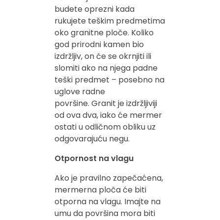
budete oprezni kada
rukujete teškim predmetima
oko granitne ploče. Koliko
god prirodni kamen bio
izdržljiv, on će se okrnjiti ili
slomiti ako na njega padne
teški predmet – posebno na
uglove radne
površine. Granit je izdržljiviji
od ova dva, iako će mermer
ostati u odličnom obliku uz
odgovarajuću negu.
Otpornost na vlagu
Ako je pravilno zapečaćena,
mermerna ploča će biti
otporna na vlagu. Imajte na
umu da površina mora biti