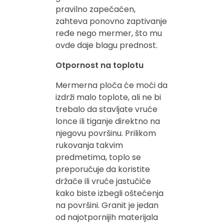
pravilno zapečaćen,
zahteva ponovno zaptivanje
ređe nego mermer, što mu
ovde daje blagu prednost.
Otpornost na toplotu
Mermerna ploča će moći da
izdrži malo toplote, ali ne bi
trebalo da stavljate vruće
lonce ili tiganje direktno na
njegovu površinu. Prilikom
rukovanja takvim
predmetima, toplo se
preporučuje da koristite
držače ili vruće jastučiće
kako biste izbegli oštećenja
na površini. Granit je jedan
od najotpornijih materijala