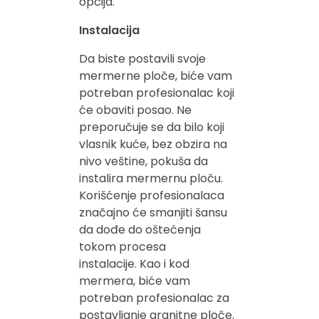
opcija.
Instalacija
Da biste postavili svoje
mermerne ploče, biće vam
potreban profesionalac koji
će obaviti posao. Ne
preporučuje se da bilo koji
vlasnik kuće, bez obzira na
nivo veštine, pokuša da
instalira mermernu ploču.
Korišćenje profesionalaca
značajno će smanjiti šansu
da dođe do oštećenja
tokom procesa
instalacije. Kao i kod
mermera, biće vam
potreban profesionalac za
postavljanje granitne ploče.