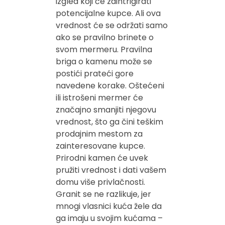
izgled koji će zaintrigirati
potencijalne kupce. Ali ova
vrednost će se održati samo
ako se pravilno brinete o
svom mermeru. Pravilna
briga o kamenu može se
postići prateći gore
navedene korake. Oštećeni
ili istrošeni mermer će
značajno smanjiti njegovu
vrednost, što ga čini teškim
prodajnim mestom za
zainteresovane kupce.
Prirodni kamen će uvek
pružiti vrednost i dati vašem
domu više privlačnosti.
Granit se ne razlikuje, jer
mnogi vlasnici kuća žele da
ga imaju u svojim kućama –