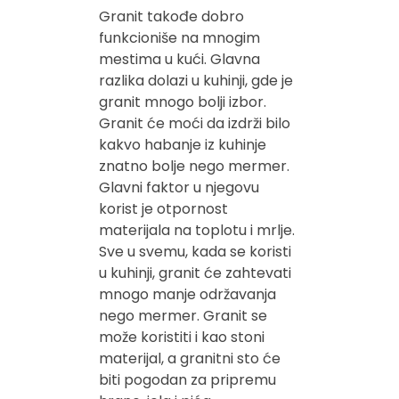
Granit takođe dobro
funkcioniše na mnogim
mestima u kući. Glavna
razlika dolazi u kuhinji, gde je
granit mnogo bolji izbor.
Granit će moći da izdrži bilo
kakvo habanje iz kuhinje
znatno bolje nego mermer.
Glavni faktor u njegovu
korist je otpornost
materijala na toplotu i mrlje.
Sve u svemu, kada se koristi
u kuhinji, granit će zahtevati
mnogo manje održavanja
nego mermer. Granit se
može koristiti i kao stoni
materijal, a granitni sto će
biti pogodan za pripremu