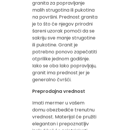
granita za popravljanje
malih strugotina ili pukotina
na površini. Prednost granita
je to što će njegov prirodni
šareni uzorak pomoći da se
sakriju sve manje strugotine
ili pukotine. Granit je
potrebno ponovo zapečatiti
otprilike jednom godišnje.
Iako se oba lako popravljaju,
granit ima prednost jer je
generalno čvršći.
Preprodajna vrednost
Imati mermer u vašem
domu obezbediće trenutnu
vrednost. Materijal će pružiti
elegantan i prepoznatljiv