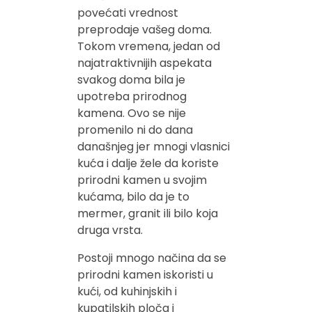
povećati vrednost
preprodaje vašeg doma.
Tokom vremena, jedan od
najatraktivnijih aspekata
svakog doma bila je
upotreba prirodnog
kamena. Ovo se nije
promenilo ni do dana
današnjeg jer mnogi vlasnici
kuća i dalje žele da koriste
prirodni kamen u svojim
kućama, bilo da je to
mermer, granit ili bilo koja
druga vrsta.
Postoji mnogo načina da se
prirodni kamen iskoristi u
kući, od kuhinjskih i
kupatilskih ploča i