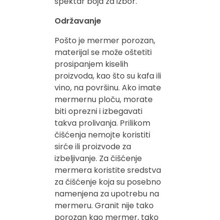
spektar boja za izbor.
Održavanje
Pošto je mermer porozan,
materijal se može oštetiti
prosipanjem kiselih
proizvoda, kao što su kafa ili
vino, na površinu. Ako imate
mermernu ploču, morate
biti oprezni i izbegavati
takva prolivanja. Prilikom
čišćenja nemojte koristiti
sirće ili proizvode za
izbeljivanje. Za čišćenje
mermera koristite sredstva
za čišćenje koja su posebno
namenjena za upotrebu na
mermeru. Granit nije tako
porozan kao mermer, tako