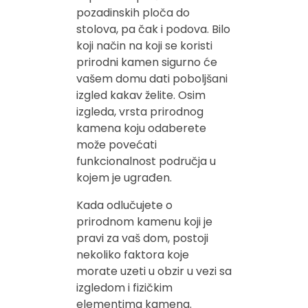
pozadinskih ploča do
stolova, pa čak i podova. Bilo
koji način na koji se koristi
prirodni kamen sigurno će
vašem domu dati poboljšani
izgled kakav želite. Osim
izgleda, vrsta prirodnog
kamena koju odaberete
može povećati
funkcionalnost područja u
kojem je ugrađen.
Kada odlučujete o
prirodnom kamenu koji je
pravi za vaš dom, postoji
nekoliko faktora koje
morate uzeti u obzir u vezi sa
izgledom i fizičkim
elementima kamena.