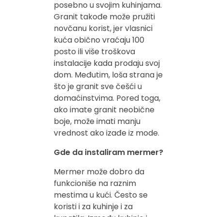
posebno u svojim kuhinjama.
Granit takođe može pružiti
novčanu korist, jer vlasnici
kuća obično vraćaju 100
posto ili više troškova
instalacije kada prodaju svoj
dom. Međutim, loša strana je
što je granit sve češći u
domaćinstvima. Pored toga,
ako imate granit neobične
boje, može imati manju
vrednost ako izađe iz mode.
Gde da instaliram mermer?
Mermer može dobro da
funkcioniše na raznim
mestima u kući. Često se
koristi i za kuhinje i za