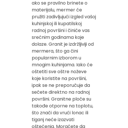
ako se pravilno brinete o
materijalu, mermer će
pružiti zadivljujući izgled vašoj
kuhinjskoj ili kupatilskoj
radnoj površini i činiće vas
srećnim godinama koje
dolaze. Granit je izdržljiviji od
mermera, što ga čini
popularnim izborom u
mnogim kuhinjama. Iako će
oštetiti sve oštre noževe
koje koristite na površini,
ipak se ne preporučuje da
sečete direktno na radnoj
površini. Granitne ploče su
takođe otporne na toplotu,
što znači da vrući lonac ili
tiganj neće izazvati
oštećenja. Moraćete da