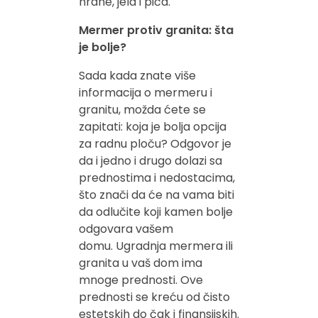
hrane, jela i pića.
Mermer protiv granita: šta
je bolje?
Sada kada znate više
informacija o mermeru i
granitu, možda ćete se
zapitati: koja je bolja opcija
za radnu ploču? Odgovor je
da i jedno i drugo dolazi sa
prednostima i nedostacima,
što znači da će na vama biti
da odlučite koji kamen bolje
odgovara vašem
domu. Ugradnja mermera ili
granita u vaš dom ima
mnoge prednosti. Ove
prednosti se kreću od čisto
estetskih do čak i finansijskih.