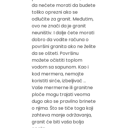
da nećete morati da budete
toliko oprezni ako se
odlučite za granit. Međutim,
ovo ne znači da je granit
neuništiv. I dalje ćete morati
dobro da vodite računa o
površini granita ako ne želite
da se ošteti. Površinu
možete očistiti toplom
vodom sa sapunom. Kao i
kod mermera, nemojte
koristiti sirće, izbeljivač …
Vaše mermerne ili granitne
ploče mogu trajati veoma
dugo ako se pravilno brinete
o njima. Što se tiče toga koji
zahteva manje održavanja,
granit će biti vaša bolja