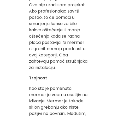
Ovo nije uradi sam projekat.
Ako profesionalac završi
posao, to će pomoći u
smanjenju šanse za bilo
kakvo oštećenje ili manja
oštećenja kada se radna
ploča postavlja. Ni mermer
ni granit nemaju prednost u
ovoj kategoriji. Oba
zahtevaju pomoć stručnjaka
za instalaciju.
Trajnost
Kao što je pomenuto,
mermer je veoma osetljiv na
izlivanje. Mermer je takođe
sklon grebanju ako niste
pažljivi na površini. Međutim,