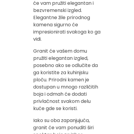
će vam pružiti elegantan i
bezvremenski izgled.
Elegantne žile prirodnog
kamena sigurno će
impresionirati svakoga ko ga
vidi.
Granit će vašem domu
pružiti elegantan izgled,
posebno ako se odlučite da
ga koristite za kuhinjsku
ploču. Prirodni kamen je
dostupan u mnogo različitih
boja i odmah će dodati
privlačnost svakom delu
kuće gde se koristi.
Iako su oba zapanjujuća,
granit će vam ponuditi širi