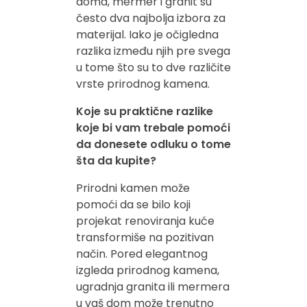
doma, mermer i granit su
često dva najbolja izbora za
materijal. Iako je očigledna
razlika između njih pre svega
u tome što su to dve različite
vrste prirodnog kamena.
Koje su praktične razlike
koje bi vam trebale pomoći
da donesete odluku o tome
šta da kupite?
Prirodni kamen može
pomoći da se bilo koji
projekat renoviranja kuće
transformiše na pozitivan
način. Pored elegantnog
izgleda prirodnog kamena,
ugradnja granita ili mermera
u vaš dom može trenutno