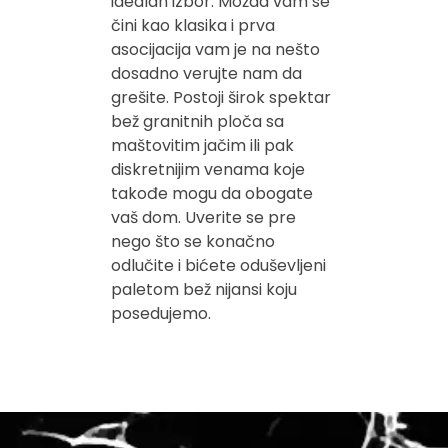
idealan izbor. Možda vam se
čini kao klasika i prva
asocijacija vam je na nešto
dosadno verujte nam da
grešite. Postoji širok spektar
bež granitnih ploča sa
maštovitim jačim ili pak
diskretnijim venama koje
takođe mogu da obogate
vaš dom. Uverite se pre
nego što se konačno
odlučite i bićete oduševljeni
paletom bež nijansi koju
posedujemo.