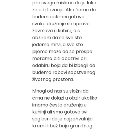
pre svega mislimo da je laka
za održavanje. Ako ćemo da
budemo iskreni gotovo
svako druženje se upravo
završava u kuhinji, a s
obzirom da se sve što
jedemo mrvi, a sve što
pijemo može da se prospe
moramo biti obazrivi pri
odabiru boja da bi izbegli da
budemo robovi sopstvenog
životnog prostora.
Mnogi od nas su složni da
crna ne dolazi u obzir ukoliko
imamo često druženja u
kuhinji ali smo gotovo svi
saglasni da je najzahvalnija
krem ili bež boja granitnog