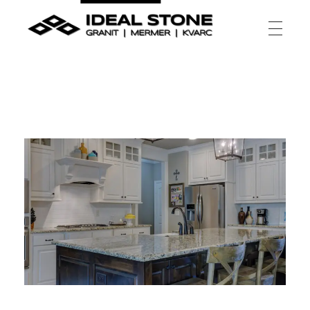
Ideal Stone
granit | mermer | kvarc