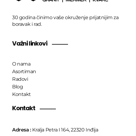
30 godina činimo vaše okruženje prijatnijim za
boravak i rad.
Važni linkovi
O nama
Asortiman
Radovi
Blog
Kontakt
Kontakt
Adresa :
Kralja Petra I 164, 22320 Inđija