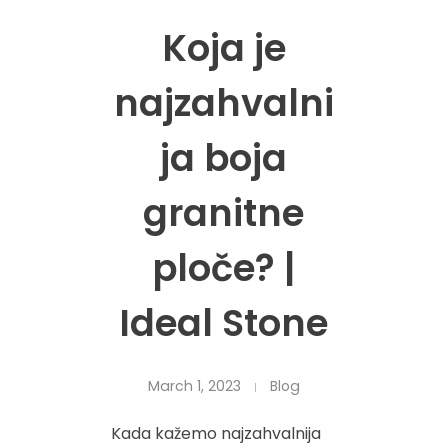
Koja je
najzahvalni
ja boja
granitne
ploče? |
Ideal Stone
March 1, 2023
Blog
Kada kažemo najzahvalnija