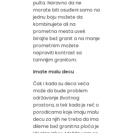
pulta. Naravno da ne
morate biti osuđeni samo na
jednu boju možete da
kombinujete ali na
prometna mesta uvek
birajte bež granit a na manje
prometnim možete
napraviti kontrast sa
tamnijim granitom.
Imate malu decu
Čak i kada su deca veća
može da bude problem
održavanje životnog
prostora, a tek kada je reč o
porodicama koje imaju malu
decu za njih ne treba da ima
dileme bež granitna ploča je