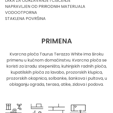
LAKA ZA ODRŽAVANJE I ČIŠĆENJE
NAPRAVLJEN OD PRIRODNIH MATERIJALA
VODOOTPORNA
STAKLENA POVRŠINA
PRIMENA
Kvarcna ploča Taurus Terazzo White ima široku
primenu u kućnom domaćinstvu. Kvarcna ploča se
koristi za izradu: stepeništa, kuhinjskih radnih ploča,
kupatilskih ploča za lavabo, prozorskih klupica,
prozorskih okapnica, solbanke, šankova i pultova, u
oblaganju ograda, terasa, atike, zidova i podova.