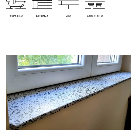
KUPATILO
KUHINJA
ZID
BARSKI STO