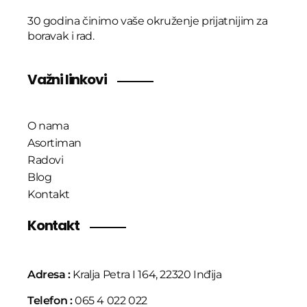
30 godina činimo vaše okruženje prijatnijim za
boravak i rad.
Važni linkovi
O nama
Asortiman
Radovi
Blog
Kontakt
Kontakt
Adresa :
Kralja Petra I 164, 22320 Inđija
Telefon :
065 4 022 022