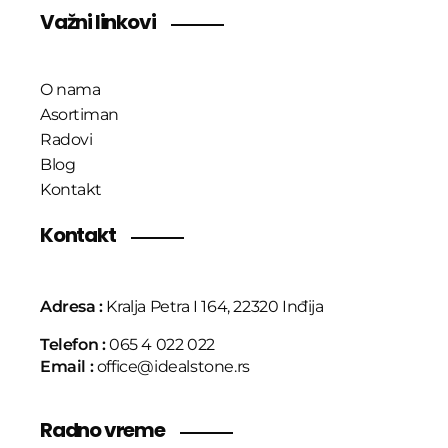
Važni linkovi
O nama
Asortiman
Radovi
Blog
Kontakt
Kontakt
Adresa :
Kralja Petra I 164, 22320 Inđija
Telefon :
065 4 022 022
Email :
office@idealstone.rs
Radno vreme