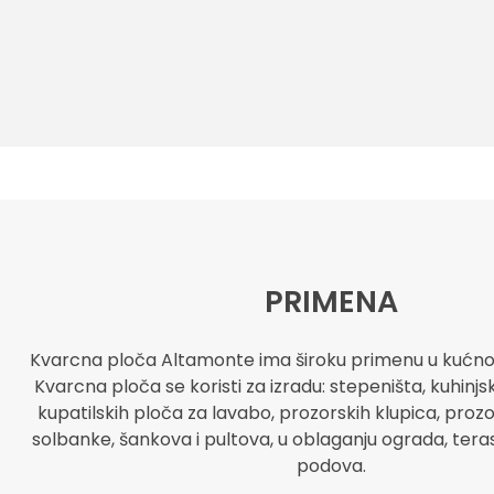
PRIMENA
Kvarcna ploča Altamonte ima široku primenu u kućn
Kvarcna ploča se koristi za izradu: stepeništa, kuhinjs
kupatilskih ploča za lavabo, prozorskih klupica, proz
solbanke, šankova i pultova, u oblaganju ograda, terasa
podova.