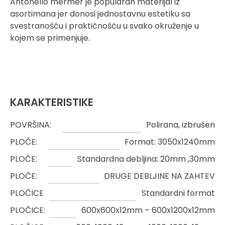
Antonello mermer je popularan materijal iz
asortimana jer donosi jednostavnu estetiku sa
svestranošću i praktičnošću u svako okruženje u
kojem se primenjuje.
KARAKTERISTIKE
POVRŠINA:
Polirana, izbrušen
PLOČE:
Format: 3050x1240mm
PLOČE:
Standardna debljina: 20mm ,30mm
PLOČE:
DRUGE DEBLJINE NA ZAHTEV
PLOČICE
Standardni format
PLOČICE:
600x600x12mm – 600x1200x12mm