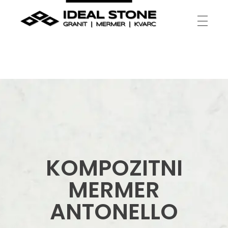
Ideal Stone
granit | mermer | kvarc
KOMPOZITNI
MERMER
ANTONELLO