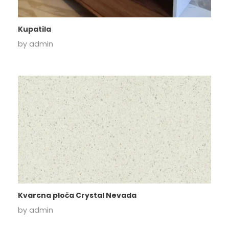
Kupatila
by
admin
Kvarcna ploča Crystal Nevada
by
admin