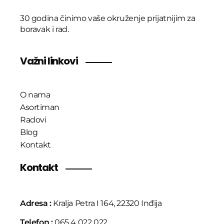
30 godina činimo vaše okruženje prijatnijim za
boravak i rad.
Važni linkovi
O nama
Asortiman
Radovi
Blog
Kontakt
Kontakt
Adresa :
Kralja Petra I 164, 22320 Inđija
Telefon :
065 4 022 022