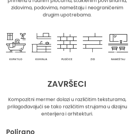
primenu u radnim pločama, staklenim površinama,
zidovima, podovima, nameštaju i neograničenim
drugim upotrebama.
KUPATILO
KUHINJA
PLOČICE
ZID
NAMEŠTAJ
ZAVRŠECI
Kompozitni mermer dolazi u različitim teksturama,
prilagođavajući se tako različitim strujama u dizajnu
enterijera i arhitekturi.
Polirano